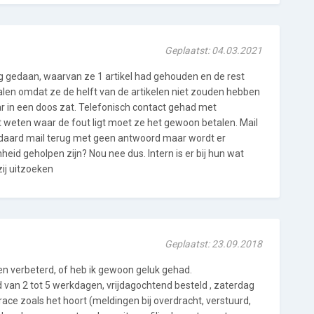
Geplaatst: 04.03.2021
g gedaan, waarvan ze 1 artikel had gehouden en de rest
alen omdat ze de helft van de artikelen niet zouden hebben
aar in een doos zat. Telefonisch contact gehad met
 weten waar de fout ligt moet ze het gewoon betalen. Mail
ndaard mail terug met geen antwoord maar wordt er
eid geholpen zijn? Nou nee dus. Intern is er bij hun wat
ij uitzoeken
Geplaatst: 23.09.2018
ven verbeterd, of heb ik gewoon geluk gehad.
 van 2 tot 5 werkdagen, vrijdagochtend besteld , zaterdag
race zoals het hoort (meldingen bij overdracht, verstuurd,