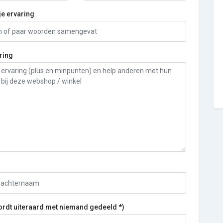
je ervaring
ring
ordt uiteraard met niemand gedeeld *)