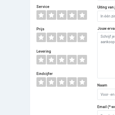
Service
Uiting van 
Jouw erva
Prijs
Levering
Eindcijfer
Naam
Email (* w