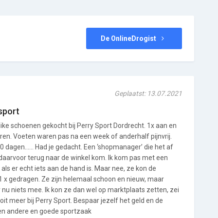
De OnlineDrogist
Geplaatst: 13.07.2021
sport
ike schoenen gekocht bij Perry Sport Dordrecht. 1x aan en
en. Voeten waren pas na een week of anderhalf pijnvrij.
 60 dagen…… Had je gedacht. Een ‘shopmanager’ die het af
ik daarvoor terug naar de winkel kom. Ik kom pas met een
als er echt iets aan de hand is. Maar nee, ze kon de
: 1 x gedragen. Ze zijn helemaal schoon en nieuw, maar
r nu niets mee. Ik kon ze dan wel op marktplaats zetten, zei
oit meer bij Perry Sport. Bespaar jezelf het geld en de
 een andere en goede sportzaak