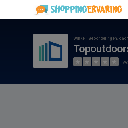
Winkel : Beoordelingen, klac
Topoutdoor
No