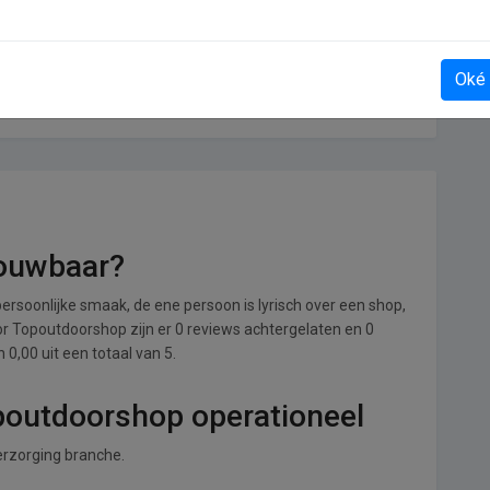
Oké
Brievenbusdirect
rouwbaar?
ersoonlijke smaak, de ene persoon is lyrisch over een shop,
oor Topoutdoorshop zijn er 0 reviews achtergelaten en 0
0,00 uit een totaal van 5.
opoutdoorshop operationeel
erzorging branche.