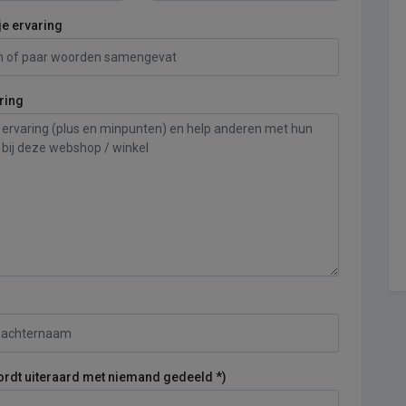
je ervaring
ring
ordt uiteraard met niemand gedeeld *)