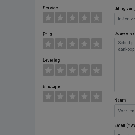
Service
Uiting van 
Jouw erva
Prijs
Levering
Eindcijfer
Naam
Email (* w