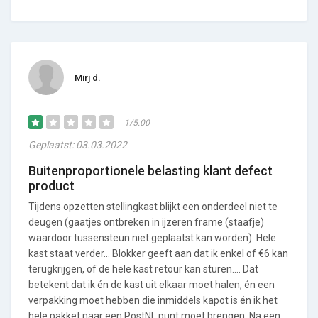
Mirj d.
1/5.00
Geplaatst: 03.03.2022
Buitenproportionele belasting klant defect
product
Tijdens opzetten stellingkast blijkt een onderdeel niet te
deugen (gaatjes ontbreken in ijzeren frame (staafje)
waardoor tussensteun niet geplaatst kan worden). Hele
kast staat verder... Blokker geeft aan dat ik enkel of €6 kan
terugkrijgen, of de hele kast retour kan sturen.... Dat
betekent dat ik én de kast uit elkaar moet halen, én een
verpakking moet hebben die inmiddels kapot is én ik het
hele pakket naar een PostNL punt moet brengen. Na een