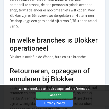
persoonlijke smaak, de ene persoon is lyrisch over een
shop, terwijl de ander er nooit meer iets wilt kopen. Voor
Blokker zijn er 55 reviews achtergelaten en 4 stemmen.
De shop krijgt een gemiddeld cijfer van 3,75 uit een totaal
van 5.
In welke branches is Blokker
operationeel
Blokker is actief in de Wonen, huis en tuin branche.
Retourneren, opzeggen of
annuleren bij Blokker
Lees op de website van Blokker hoe de shop omgaat met
We use cookies to track usage and preferences.
retouren en annuleringen/opzeggingen. Wij houden dat
I accept
niet bij. Als er niets in de reviews over wordt geschreven,
Privacy Policy
zijn er weinig klachten te melden over het retour sturen,
opzeggen en/of annuleren bij Blokker.