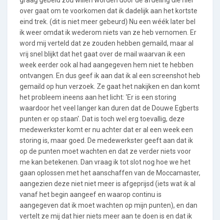
over gaat om te voorkomen dat ik dadelijk aan het kortste
eind trek. (dit is niet meer gebeurd) Nu een wéék later bel
ik weer omdat ik wederom niets van ze heb vernomen. Er
word mij verteld dat ze zouden hebben gemaild, maar al
vrij snel blijkt dat het gaat over de mail waarvan ik een
week eerder ook al had aangegeven hem niet te hebben
ontvangen. En dus geef ik aan dat ik al een screenshot heb
gemaild op hun verzoek. Ze gaat het nakijken en dan komt
het probleem ineens aan het licht: 'Er is een storing
waardoor het veel langer kan duren dat de Douwe Egberts
punten er op staan'. Dat is toch wel erg toevallig, deze
medewerkster komt er nu achter dat er al een week een
storing is, maar goed. De medewerkster geeft aan dat ik
op de punten moet wachten en dat ze verder niets voor
me kan betekenen. Dan vraag ik tot slot nog hoe we het
gaan oplossen met het aanschaffen van de Moccamaster,
aangezien deze niet niet meer is afgeprijsd (iets wat ik al
vanaf het begin aangeef en waarop continu is
aangegeven dat ik moet wachten op mijn punten), en dan
vertelt ze mij dat hier niets meer aan te doen is en dat ik