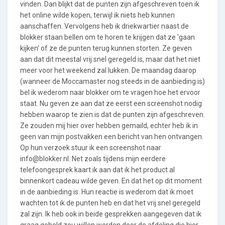
vinden. Dan blijkt dat de punten zijn afgeschreven toen ik
het online wilde kopen, terwijl ik niets heb kunnen
aanschaffen. Vervolgens heb ik driekwartier naast de
blokker staan bellen om te horen te krijgen dat ze 'gaan
kijken' of ze de punten terug kunnen storten. Ze geven
aan dat dit meestal vrij snel geregeld is, maar dat het niet
meer voor het weekend zal lukken. De maandag daarop
(wanneer de Moccamaster nog steeds in de aanbieding is)
bel ik wederom naar blokker om te vragen hoe het ervoor
staat. Nu geven ze aan dat ze eerst een screenshot nodig
hebben waarop te zien is dat de punten zijn afgeschreven.
Ze zouden mij hier over hebben gemaild, echter heb ik in
geen van mijn postvakken een bericht van hen ontvangen.
Op hun verzoek stuur ik een screenshot naar
info@blokker.nl. Net zoals tijdens mijn eerdere
telefoongesprek kaart ik aan dat ik het product al
binnenkort cadeau wilde geven. En dat het op dit moment
in de aanbieding is. Hun reactie is wederom dat ik moet
wachten tot ik de punten heb en dat het vrij snel geregeld
zal zijn. Ik heb ook in beide gesprekken aangegeven dat ik
graag gebeld zou willen worden door de afdeling die hier