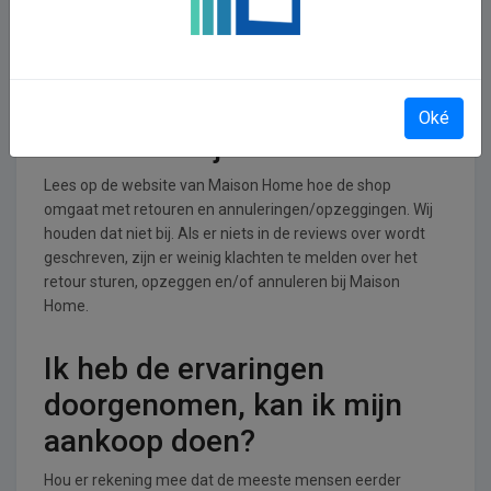
Home operationeel
Maison Home is actief in de Wonen, huis en tuin branche.
Retourneren, opzeggen of
Oké
annuleren bij Maison Home
Lees op de website van Maison Home hoe de shop
omgaat met retouren en annuleringen/opzeggingen. Wij
houden dat niet bij. Als er niets in de reviews over wordt
geschreven, zijn er weinig klachten te melden over het
retour sturen, opzeggen en/of annuleren bij Maison
Home.
Ik heb de ervaringen
doorgenomen, kan ik mijn
aankoop doen?
Hou er rekening mee dat de meeste mensen eerder