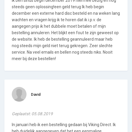
Ik ben sinds begin december 2019 hiermee bezig en nog
steeds geen oplossing!een geld terug Ik heb begin
december een externe hard disc besteld en na weken lang
wachten en vragen krijg ik te horen dat ik i.p.v. de
aangegen prijs ik het dubbele moet betalen of mijn
bestelling annuleren. Het blijkt een fout te zijn geweest op
de website. Ik heb de bestelling geannuleerd maar heb
nog steeds mijn geld niet terug gekregen. Zeer slechte
service. Na veel emails en bellen nog steeds niks. Nooit
meer bij deze bestellen!
David
Geplaatst: 05.08.2019
In januari heb ik een bestelling gedaan bij Viking Direct. Ik
heb duidelijk aangegeven dat het een eenmalige