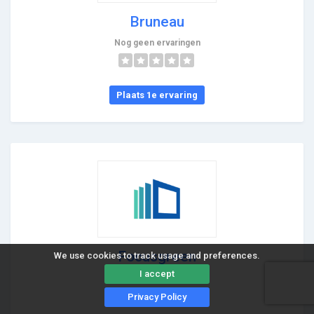
Bruneau
Nog geen ervaringen
Plaats 1e ervaring
Focusgreen
We use cookies to track usage and preferences.
I accept
Nog geen ervaringen
Privacy Policy