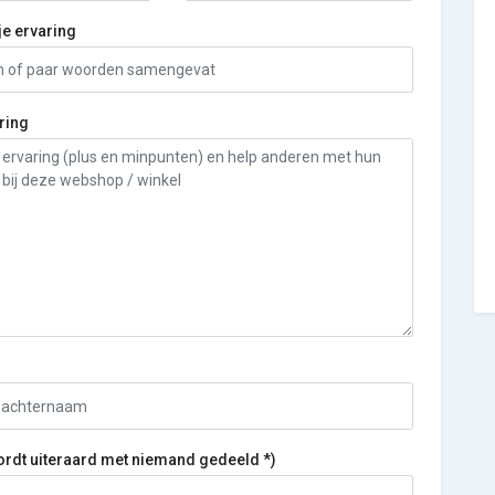
je ervaring
ring
ordt uiteraard met niemand gedeeld *)