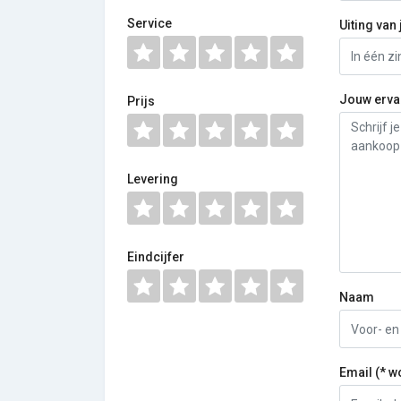
Service
Uiting van 
Jouw erva
Prijs
Levering
Eindcijfer
Naam
Email (* w