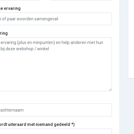
je ervaring
ring
ordt uiteraard met niemand gedeeld *)