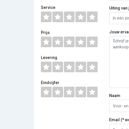
Service
Uiting van 
Jouw erva
Prijs
Levering
Eindcijfer
Naam
Email (* w