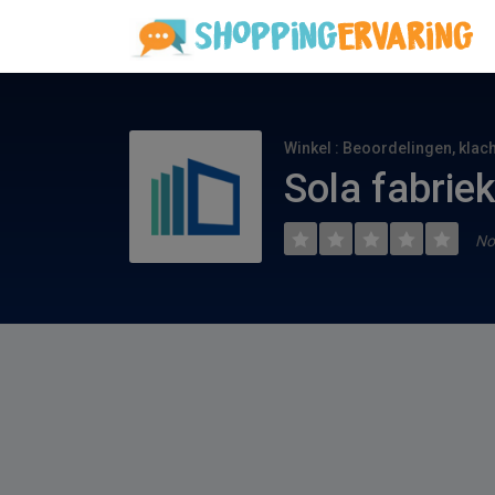
Winkel : Beoordelingen, klac
Sola fabrie
No