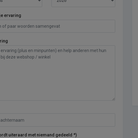
je ervaring
ring
ordt uiteraard met niemand gedeeld *)