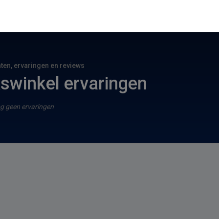
hten, ervaringen en reviews
kswinkel ervaringen
g geen ervaringen