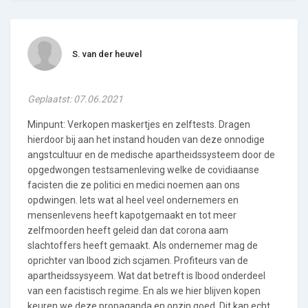
S. van der heuvel
Geplaatst: 07.06.2021
Minpunt: Verkopen maskertjes en zelftests. Dragen
hierdoor bij aan het instand houden van deze onnodige
angstcultuur en de medische apartheidssysteem door de
opgedwongen testsamenleving welke de covidiaanse
facisten die ze politici en medici noemen aan ons
opdwingen. Iets wat al heel veel ondernemers en
mensenlevens heeft kapotgemaakt en tot meer
zelfmoorden heeft geleid dan dat corona aam
slachtoffers heeft gemaakt. Als ondernemer mag de
oprichter van Ibood zich scjamen. Profiteurs van de
apartheidssysyeem. Wat dat betreft is Ibood onderdeel
van een facistisch regime. En als we hier blijven kopen
keuren we deze propaganda en onzin goed. Dit kan echt