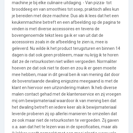
machine je bij elke culinaire uitdaging. - Van pizza- tot
brooddeeg en van smoothies tot soep, praktisch alles kun
je bereiden met deze machine. Dus als ik lees dat het een
keukenmachine betreft en een afbeelding op de pagina te
vinden is met diverse accessoires en tevens de
bovengenoemde tekst lees ga ik er van uit dat de
accessoires zoals in de afbeelding te zien is, mee is
geleverd. Nu wilde ik het product terugsturen en binnen 14
dagen is dat ook geen probleem, maar nu krijg ik te horen
dat ze de retourkosten niet willen vergoeden. Normaliter
hoeven ze dat ook niet te doen en zou ik er geen moeite
mee hebben, maar in dit geval ben ik van mening dat door
de bovenstaande dwaling enigszins meegaand is met de
klant en hiervoor een uitzondering maken. Ik heb diverse
malen contact gehad met de klantenservice en zij vroegen
mij om bewijsmateriaal waardoor ik van mening ben dat
het dwaling betreft en iedere keer als ik bewijsmateriaal
leverde proberen zij op allerlei manieren te omzeilen dat
ze ook maar niet de retourkosten te vergoeden. Zij gaven
o.a. aan dat het te lezen was in de specificaties, maar als