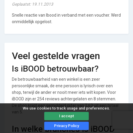
Geplaatst: 19.11.2013
Snelle reactie van Ibood in verband met een voucher. Werd
onmiddellijk opgelost.
Veel gestelde vragen
Is iBOOD betrouwbaar?
De betrouwbaarheid van een winkel is een zeer
persoonlijke smaak, de ene persoon is lyrisch over een
shop, terwijl de ander er nooit meer iets wilt kopen. Voor
iBOOD zijn er 254 reviews achtergelaten en 8 stemmen.
De shop krijgt een gemiddeld cijfer van 2,63 uit een totaal
We use cookies to track usage and preferences.
van 5.
I accept
Privacy Policy
In welke branches is iBOOD