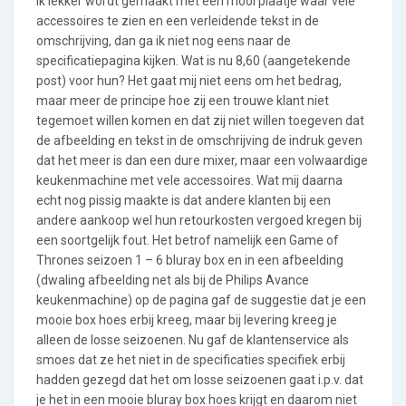
ik lekker wordt gemaakt met een mooi plaatje waar vele
accessoires te zien en een verleidende tekst in de
omschrijving, dan ga ik niet nog eens naar de
specificatiepagina kijken. Wat is nu 8,60 (aangetekende
post) voor hun? Het gaat mij niet eens om het bedrag,
maar meer de principe hoe zij een trouwe klant niet
tegemoet willen komen en dat zij niet willen toegeven dat
de afbeelding en tekst in de omschrijving de indruk geven
dat het meer is dan een dure mixer, maar een volwaardige
keukenmachine met vele accessoires. Wat mij daarna
echt nog pissig maakte is dat andere klanten bij een
andere aankoop wel hun retourkosten vergoed kregen bij
een soortgelijk fout. Het betrof namelijk een Game of
Thrones seizoen 1 – 6 bluray box en in een afbeelding
(dwaling afbeelding net als bij de Philips Avance
keukenmachine) op de pagina gaf de suggestie dat je een
mooie box hoes erbij kreeg, maar bij levering kreeg je
alleen de losse seizoenen. Nu gaf de klantenservice als
smoes dat ze het niet in de specificaties specifiek erbij
hadden gezegd dat het om losse seizoenen gaat i.p.v. dat
je het in een mooie bluray box hoes krijgt en daarom niet