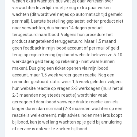
weken extra wachten. dus wat zij daar vertellen over
verwachten levertijd. moet je nog extra paar weken
wachten (dit wordt wel netjes op automatisch tijd gemeld
per mail). Laatste bestelling geplaatst, echter product niet
naar verwachten, dus binnen 14 dagen product
terugestuurd naar Ibood. Volgens hun procedure het
product aangetekend teruggestuurd. Maar 1,5 maand
geen feedback in mijn ibood account of per mail of geld
terug op mijn rekening (op ibood website beloven ze 5-10
werkdagen geld terug op rekening - niet waar kunnen
maken). Dus ging een ticket openen via mijn ibood
account, maar 1,5 week verder geen reactie. Nog een
reminder gestuurd. dat is weer 1,5 week geleden. volgens
hun website reactie op vragen 2-3 werkdagen (nu is het al
2-3 maanden nog steeds reactie) wordt hier vaak
gereageerd door ibood vanwege drukte reactie kan iets
langer duren dan normaal (2-3 maanden wachten op een
reactie is wel extreem). mijn advies indien men iets koopt
bij Ibood, kan je wel lang wachten op je geld bij annulering
of service is ook ver te zoeken bij Ibood.