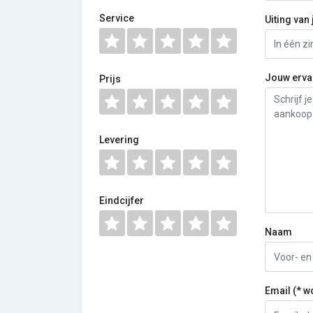
Service
Uiting van 
Jouw erva
Prijs
Levering
Eindcijfer
Naam
Email (* w