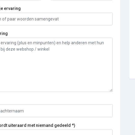
je ervaring
ring
ordt uiteraard met niemand gedeeld *)