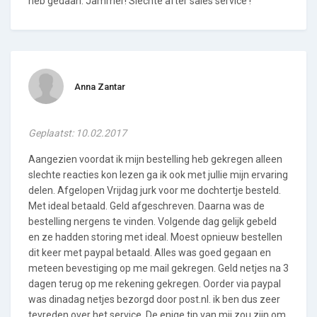
heb gedaan. Jammer! Slechte after sales service !
Anna Zantar
Geplaatst: 10.02.2017
Aangezien voordat ik mijn bestelling heb gekregen alleen
slechte reacties kon lezen ga ik ook met jullie mijn ervaring
delen. Afgelopen Vrijdag jurk voor me dochtertje besteld.
Met ideal betaald. Geld afgeschreven. Daarna was de
bestelling nergens te vinden. Volgende dag gelijk gebeld
en ze hadden storing met ideal. Moest opnieuw bestellen
dit keer met paypal betaald. Alles was goed gegaan en
meteen bevestiging op me mail gekregen. Geld netjes na 3
dagen terug op me rekening gekregen. Oorder via paypal
was dinadag netjes bezorgd door post.nl. ik ben dus zeer
tevreden over het service. De enige tip van mij zou zijn om