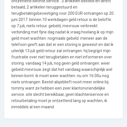
ontzettend slechte service...3 artikelen besteld en direct
betaald, 2 artikelen teruggestuurd en
terugbetalingsbevestiging voor 200 EUR ontvangen op 20
juni 2017. binnen 10 werkdagen geld retour is de belofte.
op 7 juli, niets retour. gebeld, mevrouw verbreekt
verbinding met fijne dag nadat ik vraag hoelang ik op mijn
geld moet wachten. nogmaals gebeld. meneer aan de
telefoon geeft aan dat er een storing is geweest en dat ik
uiterlijk 13 juli geld retour zal ontvangen. hij begrijpt mijn
frustratie over niet terugbetalen en niet informeren over
storing. vandaag 14 juli, nog geen geld ontvangen. weer
gebeld mevrouw zegt dat het vandaag waarschijnlijk wel
binnen komt. ik moet weer wachten. nu om 16.00u nog
niets ontvangen. Bestel alsjeblieft nooit meer online bij
tommy want ze hebben een zeer klantonvriendelijke
service. site slecht bereikbaar, geen klachtenservice en
retourbetaling moet je ontzettend lang op wachten, ik
inmiddels al een maand.