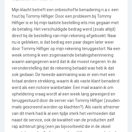
Mijn klacht betreft een onbeschofte benadering n.a.v. een
fout bij Tommy Hilfiger. Door een probleem bij Tommy
Hilfiger is er bij mijn laatste bestelling iets mis gegaan met
de betaling. Het verschuldigde bedrag werd (zoals altijd)
direct bij de bestelling van mijn rekening afgeboekt. Naar
nu is gebleken, is dat bedrag een paar dagen later weer
door Tommy Hilfiger op mijn rekening teruggestort. Na een
week ontving ik een zogenaamde betalingsherinnering
waarin aangegeven werd dat ik die moest negeren. In de
veronderstelling dat de rekening betaald was heb ik dat
ook gedaan. De tweede aanmaning was er een met een
totaal andere strekking, waarin ik als vaste klant benaderd
werd als een notoire wanbetaler. Een mail waarin ik om
opheldering vraag wordt al een week lang geweigerd en
teruggestuurd door de server van Tommy Hilfiger (zouden
mails gescreend worden op klachten?). Als vaste afnemer
van dit merk had ik al een tijdje sterk het vermoeden dat
naast de service, ook de kwaliteit van de producten zelf
rap achteruit ging (een jas bijvoorbeeld die in de oksel