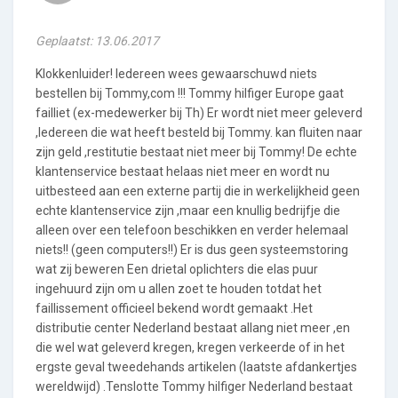
Geplaatst: 13.06.2017
Klokkenluider! Iedereen wees gewaarschuwd niets
bestellen bij Tommy,com !!! Tommy hilfiger Europe gaat
failliet (ex-medewerker bij Th) Er wordt niet meer geleverd
,Iedereen die wat heeft besteld bij Tommy. kan fluiten naar
zijn geld ,restitutie bestaat niet meer bij Tommy! De echte
klantenservice bestaat helaas niet meer en wordt nu
uitbesteed aan een externe partij die in werkelijkheid geen
echte klantenservice zijn ,maar een knullig bedrijfje die
alleen over een telefoon beschikken en verder helemaal
niets!! (geen computers!!) Er is dus geen systeemstoring
wat zij beweren Een drietal oplichters die elas puur
ingehuurd zijn om u allen zoet te houden totdat het
faillissement officieel bekend wordt gemaakt .Het
distributie center Nederland bestaat allang niet meer ,en
die wel wat geleverd kregen, kregen verkeerde of in het
ergste geval tweedehands artikelen (laatste afdankertjes
wereldwijd) .Tenslotte Tommy hilfiger Nederland bestaat