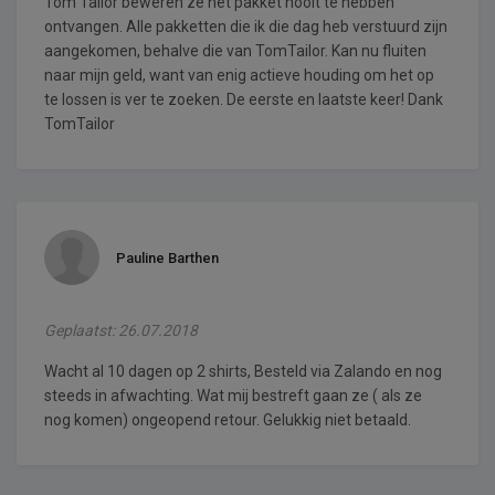
Tom Tailor beweren ze het pakket nooit te hebben
ontvangen. Alle pakketten die ik die dag heb verstuurd zijn
aangekomen, behalve die van TomTailor. Kan nu fluiten
naar mijn geld, want van enig actieve houding om het op
te lossen is ver te zoeken. De eerste en laatste keer! Dank
TomTailor
Pauline Barthen
Geplaatst: 26.07.2018
Wacht al 10 dagen op 2 shirts, Besteld via Zalando en nog
steeds in afwachting. Wat mij bestreft gaan ze ( als ze
nog komen) ongeopend retour. Gelukkig niet betaald.