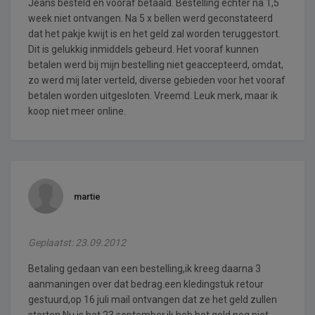
Jeans besteld en vooraf betaald. Bestelling echter na 1,5
week niet ontvangen. Na 5 x bellen werd geconstateerd
dat het pakje kwijt is en het geld zal worden teruggestort.
Dit is gelukkig inmiddels gebeurd. Het vooraf kunnen
betalen werd bij mijn bestelling niet geaccepteerd, omdat,
zo werd mij later verteld, diverse gebieden voor het vooraf
betalen worden uitgesloten. Vreemd. Leuk merk, maar ik
koop niet meer online.
martie
Geplaatst: 23.09.2012
Betaling gedaan van een bestelling,ik kreeg daarna 3
aanmaningen over dat bedrag.een kledingstuk retour
gestuurd,op 16 juli mail ontvangen dat ze het geld zullen
storten.Nu is het 23 september,ik heb het geld nog niet