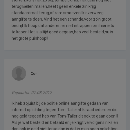
terug!Bellen,mailen,heeft geen enkele zin,krijg
standaardmail terug,of rare smoezen!Ik overweeg
aangifte te doen. Vind het een schande,voor zo'n groot
bedrijf.Ik hoop dat anderen er niet intrappen om hier iets
te kopen.Het is altijd goed gegaan,heb veel besteld,nu is
het grote puinhoop!!
Cor
Geplaatst: 07.08.2012
Ik heb zojuist bij de politie online aangifte gedaan van
internet oplichting tegen Tom-Tailer.nl Ik raad iedereen die
nog geld tegoed heb van Tom-Tailer dit ook te gaan doen !!
Als je wat besteld en betaald en je krijgt vervolgens niks en
dan ook je geld niet terug dan is dat in mijn ogen oplichting