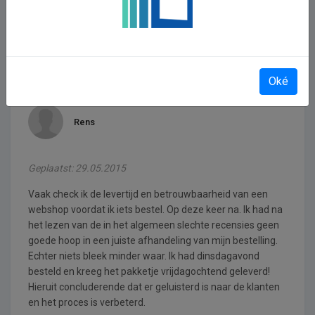
tegenwoordig met PostNL ipv GLS. Retourneren was gratis
en snel geld terug gehad. Klantenservice was erg
vriendelijk.
Oké
Rens
Geplaatst: 29.05.2015
Vaak check ik de levertijd en betrouwbaarheid van een
webshop voordat ik iets bestel. Op deze keer na. Ik had na
het lezen van de in het algemeen slechte recensies geen
goede hoop in een juiste afhandeling van mijn bestelling.
Echter niets bleek minder waar. Ik had dinsdagavond
besteld en kreeg het pakketje vrijdagochtend geleverd!
Hieruit concluderende dat er geluisterd is naar de klanten
en het proces is verbeterd.