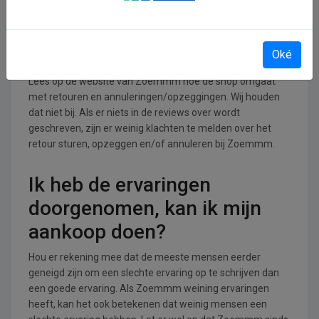
Retourneren, opzeggen of
annuleren bij Zoemmm
Oké
Lees op de website van Zoemmm hoe de shop omgaat
met retouren en annuleringen/opzeggingen. Wij houden
dat niet bij. Als er niets in de reviews over wordt
geschreven, zijn er weinig klachten te melden over het
retour sturen, opzeggen en/of annuleren bij Zoemmm.
Ik heb de ervaringen
doorgenomen, kan ik mijn
aankoop doen?
Hou er rekening mee dat de meeste mensen eerder
geneigd zijn om een slechte ervaring op te schrijven dan
een goede ervaring. Als Zoemmm weining ervaringen
heeft, kan het ook betekenen dat weinig mensen een