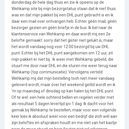
donderdag de hele dag thuis en zie ik opeens op de
Wehkamp site bij mijn bezorgstatus staan dat ik niet thuis
was en dat mijn pakket bij een DHL punt gebracht is en ik
daar een mail over ontvangen heb. Echter géén mail, géén
bezorger gezien en géén briefje in de bus. Ik bel naar de
klantenservice van Wehkamp en daar wordt mij een 2e
belofte gemaakt: sorry dat het gister niet gelukt is, maar
het wordt vandaag nog voor 12:00 bezorgd bij uw DHL
punt. Echter bij het DHL punt aangekomen om 12 uur, zit
mijn pakket er niet bij.. Ik weer met Wehkamp gebeld, die
stuurt me door naar DHL en die sturen me weer terug naar
Wehkamp (top communicatie). Vervolgens verteld
Wehkamp mij dat mijn bestelling toch niet meer vandaag
geleverd wordt, maar óver het weekend getild wordt en ik
'm op maandag of dinsdag op kan halen bij het DHL punt.
Of te wel: een hele ochtend bellen en regelen verder met
als resultaat 5 dagen levertijd ipv 1 dag. Ik dacht voor het
gemak bij Wehkamp te bestellen, maar voor een volgende
keer kies ik absoluut weer voor een bedrijf die zich wél aan
zijn beloftes en afspraken houdt en me niet van het kastje
naar de muur stuurt en haar fouten niet wil erkennen.