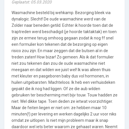
Geplaatst: 05.03.2020
Wasmachine besteld bij wehkamp. Bezorging bleek via
dynalogic. Slecht! De oude wasmachine werd van de
Zolder naar beneden getild. Echter ik hoorde toen dat de
traptreden werd beschadigd (je hoorde taktaktak) en toen
zijn ze ermee terug omhoog gegaan zodat ik nog ff snel
een formulier kon tekenen dat de bezorging op eigen
risico zou zijn. En maar zeggen dat die butsen al in de
treden zaten! How bizar! Zo gemeen. Als ik dat formulier
niet zou tekenen dan zou de oude wasmachine niet
meegaan en dat wilden we juist wel! Ik was alleen thuis
met kleuter en pasgeboren baby dus vol hormonen, in
huilen uitgebarsten. Machteloos. Ik heb een verhuisdeken
gepakt die ik nog had liggen. Of ze die aub wilden
gebruiken ter bescherming met bijv touw. Touw hadden ze
niet. Wel dikke tape. Toen deden ze ietwat voorzichtiger.
Maar de feiten liegen er niet om: ze hebben maar 10
minuten(!) per levering en werken dagelijks 2 uur voor niks
omdat ze uitlopen. Is niet mijn probleem maar ik snap
daardoor wel iets beter waarom ze gehaast waren. Neemt