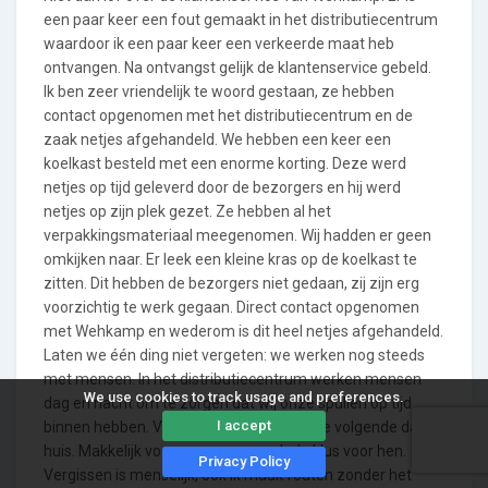
een paar keer een fout gemaakt in het distributiecentrum
waardoor ik een paar keer een verkeerde maat heb
ontvangen. Na ontvangst gelijk de klantenservice gebeld.
Ik ben zeer vriendelijk te woord gestaan, ze hebben
contact opgenomen met het distributiecentrum en de
zaak netjes afgehandeld. We hebben een keer een
koelkast besteld met een enorme korting. Deze werd
netjes op tijd geleverd door de bezorgers en hij werd
netjes op zijn plek gezet. Ze hebben al het
verpakkingsmateriaal meegenomen. Wij hadden er geen
omkijken naar. Er leek een kleine kras op de koelkast te
zitten. Dit hebben de bezorgers niet gedaan, zij zijn erg
voorzichtig te werk gegaan. Direct contact opgenomen
met Wehkamp en wederom is dit heel netjes afgehandeld.
Laten we één ding niet vergeten: we werken nog steeds
met mensen. In het distributiecentrum werken mensen
We use cookies to track usage and preferences.
dag en nacht om te zorgen dat wij onze spullen op tijd
I accept
binnen hebben. Voor 23.59 uur besteld, de volgende dag in
huis. Makkelijk voor ons, maar een hele klus voor hen.
Privacy Policy
Vergissen is menselijk, ook ik maak fouten zonder het