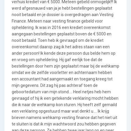
verhuis krediet van € 5000. Meteen gebeld onmogelijk!!! Ik
werd afgesnauwd van ja je hebt bestellingen geplaatst
nooit betaald en je dossier is overgedragen aan Vesting
Finance. Meteen naar vesting finance gebeld voor
opheldering. Ik was in 2016 een krediet overeenkomst
aangegaan bestellingen geplaatst boven de € 5000 en
nooit betaald. Toen heb ik gevraagd om de krediet
overeenkomst daarop zag ik het adres staan van een
ander persoon! Ik kende deze persoon dus belde hem op
en vroeg om opheldering. Hij gaf eerlijk toe dat de
bestellingen door hem zijn geplaatst maar bij de wehkamp
omdat we de zelfde voorletter en achternaam hebben
een accountant had aangemaakt en toegang kreeg tot
mijn gegevens. Dit zag hij pas achteraf toen de
geboortedatum van mijn stond.... Heel netjes heb hem
gevraagd of hij ik een getekende verklaring mocht hebben
die ik naar de wehkamp kon sturen. Hij heeft zelf gemaild
een verklaring opgestuurd maar wat denkt u.... Ik krijg
brieven namens wehkamp vesting finance dat het niet uit
te sluiten is dat ik mijn wachtwoord zou hebben gegeven
aan deze persoon. Ze hebben twee jaar lang op en neer