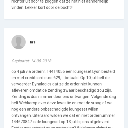
rechter uit door te zeggen dat ze het niet aannemelijk
vinden. Lekker kort door de bocht!!
Iirs
Geplaatst: 14.08.2018
op 4 juli via ordernr. 14414056 een loungeset Lyon besteld
en met creditcard euro 629,-- betaald. Op 10 juli belt de
vervoerder Dynalogics dat ze de order niet kunnen
afleveren omdat de zending zwaar beschadigd zou zijn.
Zending is dus nimmer door ons ontvangen. Volgende dag
belt Wehkamp over deze kwestie en met de vraag of we
nog een andere onbeschadigde loungeset willen
ontvangen. Uiteraard wilden we dat en met ordernummer
144670847 is de loungeset op 13 juli bij ons afgeleverd.
Echter wat schetst onze verbazing? Wehkamp claimt nu