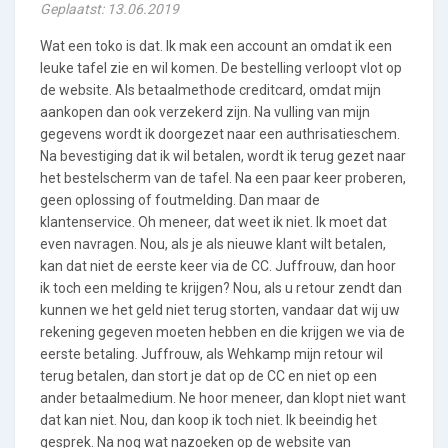
Geplaatst: 13.06.2019
Wat een toko is dat. Ik mak een account an omdat ik een
leuke tafel zie en wil komen. De bestelling verloopt vlot op
de website. Als betaalmethode creditcard, omdat mijn
aankopen dan ook verzekerd zijn. Na vulling van mijn
gegevens wordt ik doorgezet naar een authrisatieschem.
Na bevestiging dat ik wil betalen, wordt ik terug gezet naar
het bestelscherm van de tafel. Na een paar keer proberen,
geen oplossing of foutmelding. Dan maar de
klantenservice. Oh meneer, dat weet ik niet. Ik moet dat
even navragen. Nou, als je als nieuwe klant wilt betalen,
kan dat niet de eerste keer via de CC. Juffrouw, dan hoor
ik toch een melding te krijgen? Nou, als u retour zendt dan
kunnen we het geld niet terug storten, vandaar dat wij uw
rekening gegeven moeten hebben en die krijgen we via de
eerste betaling. Juffrouw, als Wehkamp mijn retour wil
terug betalen, dan stort je dat op de CC en niet op een
ander betaalmedium. Ne hoor meneer, dan klopt niet want
dat kan niet. Nou, dan koop ik toch niet. Ik beeindig het
gesprek. Na nog wat nazoeken op de website van