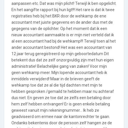
aanpassen etc. Dat was mijn plicht! Terwijl ik ben opgelicht.
En het aangifte rapport bij hun ligt!!! Het rare is dat ik twee
registraties heb bij het BKR door de wehkamp de ene
accountant met juiste gegevens en de ander dus met de
gegegens van de oplichter. Op het moment dat ik een
nieuw accountant aanmaakte is er mijn niet verteld dat ik
al een accountant had bij de wehkamp!!! Terwijl toen al het
ander accountant bestond! Het was een accountant van
12 jaar terug geregistreerd op mijn geboortedatum Dit
betekent dus dat ze zelf onzorgvuldig zijn met hun eigen
administratie! Belachelijke gang van zaken! Voor mijn
geen wehkamp meer. Mijn lopende accountant heb ik
inmiddels verwijderd! Maar in de brieven geeft de
wehkamp toe dat ze al die tijd dachten met mijn te
hebben gesproken /gemaild te hebben maar nu achteraf
dus niet. En geven ze toe dat ze zelfs een betaling door
hem zelf hebben ontvangen! Er is geen enkele betaling
geweest vanuit mijn rekeningnummer... Ik heb ze
geadviseerd om ermee naar de kantonrechter te gaan.
Ondanks bekentenis door de persoon zelf hangen ze de