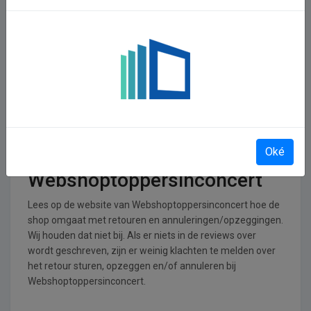
In welke branches is
Webshoptoppersinconcert
operationeel
Webshoptoppersinconcert is actief in de Hobby, vrije tijd,
entertainment en ontspanning branche.
Retourneren, opzeggen of
Oké
annuleren bij
Webshoptoppersinconcert
Lees op de website van Webshoptoppersinconcert hoe de
shop omgaat met retouren en annuleringen/opzeggingen.
Wij houden dat niet bij. Als er niets in de reviews over
wordt geschreven, zijn er weinig klachten te melden over
het retour sturen, opzeggen en/of annuleren bij
Webshoptoppersinconcert.