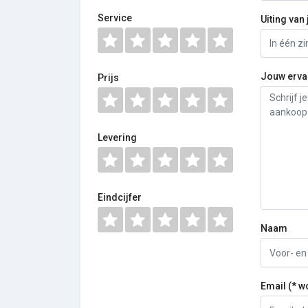
Service
Uiting van 
Jouw erva
Prijs
Levering
Eindcijfer
Naam
Email (* w