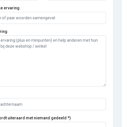
je ervaring
ring
ordt uiteraard met niemand gedeeld *)