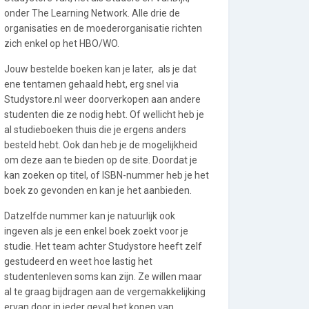
onder The Learning Network. Alle drie de
organisaties en de moederorganisatie richten
zich enkel op het HBO/WO.
Jouw bestelde boeken kan je later, als je dat
ene tentamen gehaald hebt, erg snel via
Studystore.nl weer doorverkopen aan andere
studenten die ze nodig hebt. Of wellicht heb je
al studieboeken thuis die je ergens anders
besteld hebt. Ook dan heb je de mogelijkheid
om deze aan te bieden op de site. Doordat je
kan zoeken op titel, of ISBN-nummer heb je het
boek zo gevonden en kan je het aanbieden.
Datzelfde nummer kan je natuurlijk ook
ingeven als je een enkel boek zoekt voor je
studie. Het team achter Studystore heeft zelf
gestudeerd en weet hoe lastig het
studentenleven soms kan zijn. Ze willen maar
al te graag bijdragen aan de vergemakkelijking
ervan door in ieder geval het kopen van