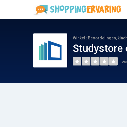
Winkel : Beoordelingen, klac
Studystore 
No