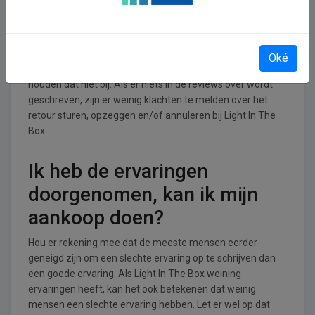
annuleren bij Light In The
Box
Lees op de website van Light In The Box hoe de shop
Oké
omgaat met retouren en annuleringen/opzeggingen. Wij
houden dat niet bij. Als er niets in de reviews over wordt
geschreven, zijn er weinig klachten te melden over het
retour sturen, opzeggen en/of annuleren bij Light In The
Box.
Ik heb de ervaringen
doorgenomen, kan ik mijn
aankoop doen?
Hou er rekening mee dat de meeste mensen eerder
geneigd zijn om een slechte ervaring op te schrijven dan
een goede ervaring. Als Light In The Box weining
ervaringen heeft, kan het ook betekenen dat weinig
mensen een slechte ervaring hebben. Let er wel op dat