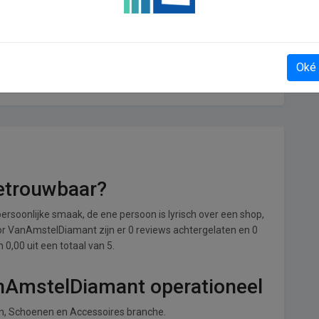
Oké
Takedaily
etrouwbaar?
ersoonlijke smaak, de ene persoon is lyrisch over een shop,
Voor VanAmstelDiamant zijn er 0 reviews achtergelaten en 0
0,00 uit een totaal van 5.
anAmstelDiamant operationeel
en, Schoenen en Accessoires branche.