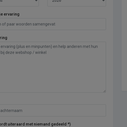
je ervaring
ring
ordt uiteraard met niemand gedeeld *)