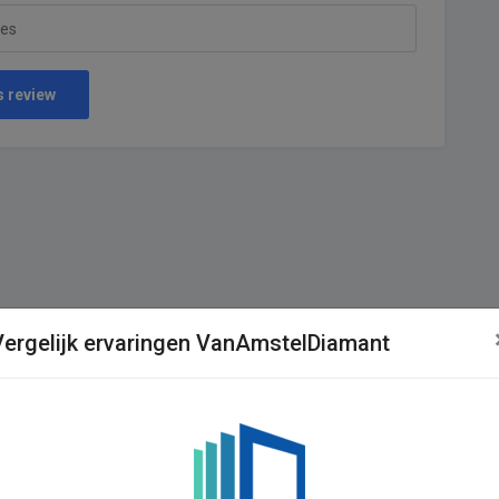
s review
Vergelijk ervaringen VanAmstelDiamant