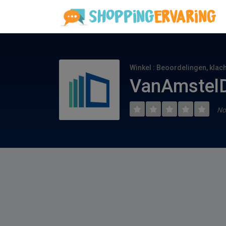
Winkel : Beoordelingen, klac
VanAmstelD
No