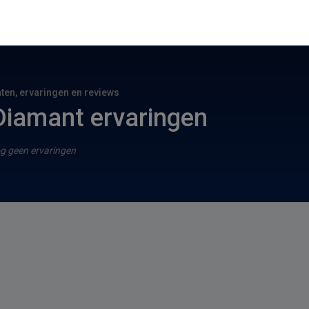
hten, ervaringen en reviews
iamant ervaringen
g geen ervaringen