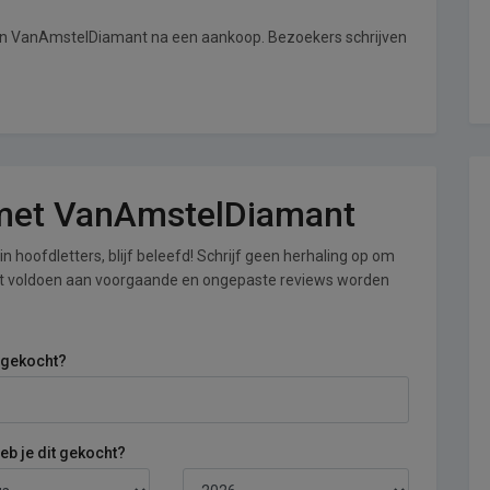
van VanAmstelDiamant na een aankoop. Bezoekers schrijven
g met VanAmstelDiamant
n hoofdletters, blijf beleefd! Schrijf geen herhaling op om
iet voldoen aan voorgaande en ongepaste reviews worden
 gekocht?
b je dit gekocht?