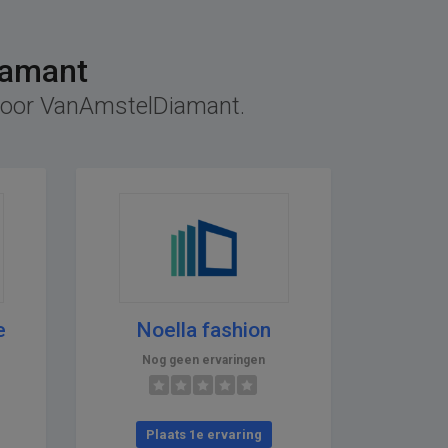
iamant
f voor VanAmstelDiamant.
e
Noella fashion
Nog geen ervaringen
Plaats 1e ervaring