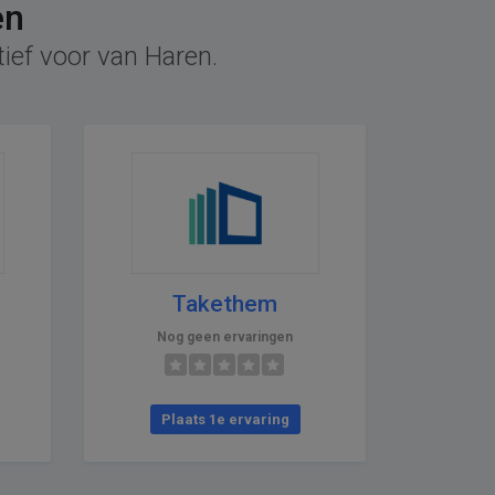
en
tief voor van Haren.
Takethem
Nog geen ervaringen
Plaats 1e ervaring