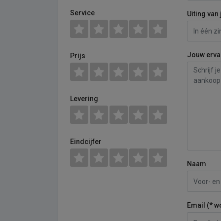
Service
Uiting van 
Jouw erva
Prijs
Levering
Eindcijfer
Naam
Email (* w