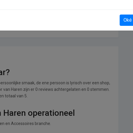
Oké
Hopa
ar?
ersoonlijke smaak, de ene persoon is lyrisch over een shop,
Voor van Haren zijn er 0 reviews achtergelaten en 0 stemmen.
en totaal van 5.
n Haren operationeel
nen en Accessoires branche.