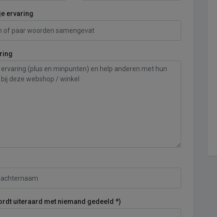
je ervaring
ring
ordt uiteraard met niemand gedeeld *)