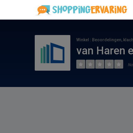
Winkel : Beoordelingen, klac
van Haren e
No