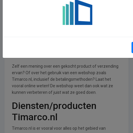
Zoals voor erg veel webshops geldt, zijn er voor Timarco.nl
zat reviews te vinden online met informatie én ervaringen.
Veel wordt er gedeeld over de kwaliteit van de kleding en
hoe snel het binnenkwam. Over retourzendingen of juist
verkeerde maten wordt zeker genoeg gedeeld. Kijk gerust
rond, hier staan ook reviews met eerlijke meningen over
webshops zoals Timarco.nl. Waardoor je weet dat je de
beste, populaire kwaliteitsproducten binnenhaalt of laat je
inspireren door een leuke review.
Zelf een mening over een gekocht product of verzending
ervan? Of over het gebruik van een webshop zoals
Timarco.nl, inclusief de betalingsmethoden? Laat het
vooral online weten! De webshop weet dan ook wat ze
kunnen verbeteren of juist wat ze goed doen.
Diensten/producten
Timarco.nl
Timarco.nl is er vooral voor alles op het gebied van