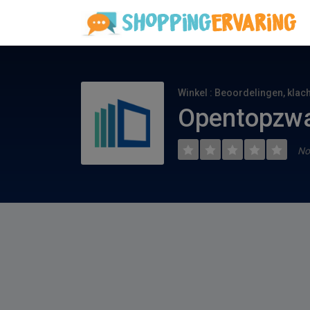
Winkel : Beoordelingen, klac
Opentopzwa
No