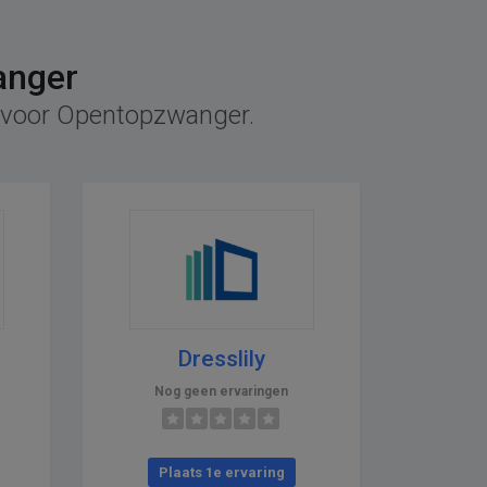
anger
ef voor Opentopzwanger.
Dresslily
Nog geen ervaringen
Plaats 1e ervaring