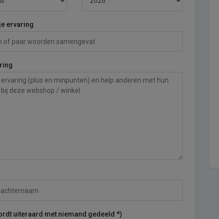
je ervaring
ring
ordt uiteraard met niemand gedeeld *)