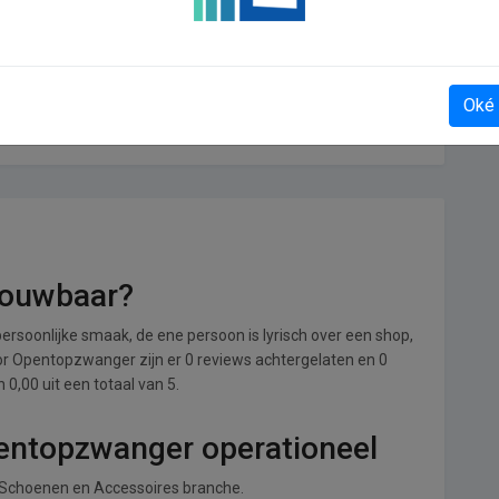
Oké
Onedayonly
rouwbaar?
ersoonlijke smaak, de ene persoon is lyrisch over een shop,
Voor Opentopzwanger zijn er 0 reviews achtergelaten en 0
0,00 uit een totaal van 5.
pentopzwanger operationeel
, Schoenen en Accessoires branche.