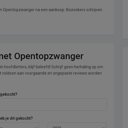
van Opentopzwanger na een aankoop. Bezoekers schrijven
g met Opentopzwanger
n hoofdletters, blijf beleefd! Schrijf geen herhaling op om
iet voldoen aan voorgaande en ongepaste reviews worden
 gekocht?
b je dit gekocht?