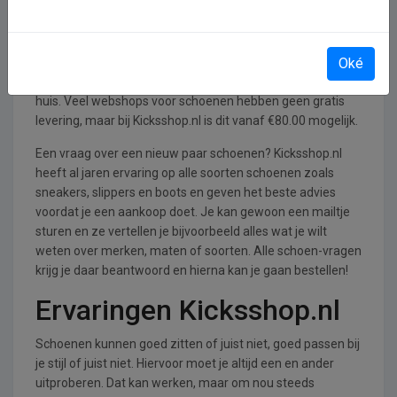
Vooral het gemak van bestellen, daar zorgt Kicksshop.nl
voor. Doordat ze bij deze webshop alle producten ruim op
Oké
voorraad hebben kunnen ze erg snel hun schoenen
leveren. Binnen 1 en 2 dagen heb jij jouw nieuwe paar al in
huis. Veel webshops voor schoenen hebben geen gratis
levering, maar bij Kicksshop.nl is dit vanaf €80.00 mogelijk.
Een vraag over een nieuw paar schoenen? Kicksshop.nl
heeft al jaren ervaring op alle soorten schoenen zoals
sneakers, slippers en boots en geven het beste advies
voordat je een aankoop doet. Je kan gewoon een mailtje
sturen en ze vertellen je bijvoorbeeld alles wat je wilt
weten over merken, maten of soorten. Alle schoen-vragen
krijg je daar beantwoord en hierna kan je gaan bestellen!
Ervaringen Kicksshop.nl
Schoenen kunnen goed zitten of juist niet, goed passen bij
je stijl of juist niet. Hiervoor moet je altijd een en ander
uitproberen. Dat kan werken, maar om nou steeds