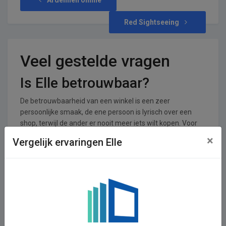
Red Sightseeing
Veel gestelde vragen
Is Elle betrouwbaar?
De betrouwbaarheid van een winkel is een zeer
persoonlijke smaak, de ene persoon is lyrisch over een
shop, terwijl de ander er nooit meer iets wilt kopen. Voor
Elle zijn er 0 reviews achtergelaten en 0 stemmen. De
×
Vergelijk ervaringen Elle
shop krijgt een gemiddeld cijfer van 0,00 uit een totaal van
5.
In welke branches is Elle
operationeel
Elle is actief in de Tijdschriften, Kranten en Boeken