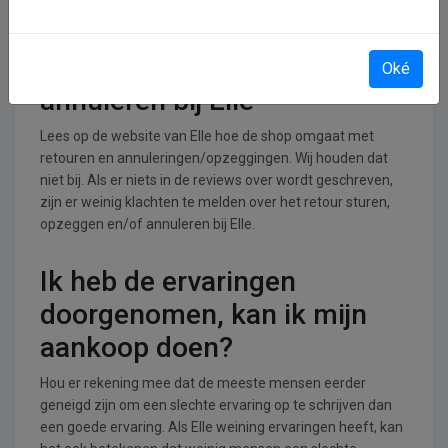
branche.
Retourneren, opzeggen of
Oké
annuleren bij Elle
Lees op de website van Elle hoe de shop omgaat met
retouren en annuleringen/opzeggingen. Wij houden dat
niet bij. Als er niets in de reviews over wordt geschreven,
zijn er weinig klachten te melden over het retour sturen,
opzeggen en/of annuleren bij Elle.
Ik heb de ervaringen
doorgenomen, kan ik mijn
aankoop doen?
Hou er rekening mee dat de meeste mensen eerder
geneigd zijn om een slechte ervaring op te schrijven dan
een goede ervaring. Als Elle weining ervaringen heeft, kan