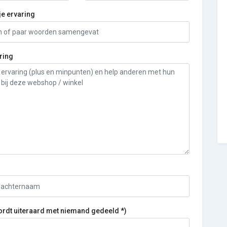
je ervaring
ring
ordt uiteraard met niemand gedeeld *)