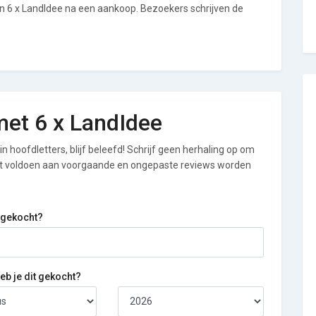
an 6 x LandIdee na een aankoop. Bezoekers schrijven de
 met 6 x LandIdee
n hoofdletters, blijf beleefd! Schrijf geen herhaling op om
iet voldoen aan voorgaande en ongepaste reviews worden
 gekocht?
b je dit gekocht?