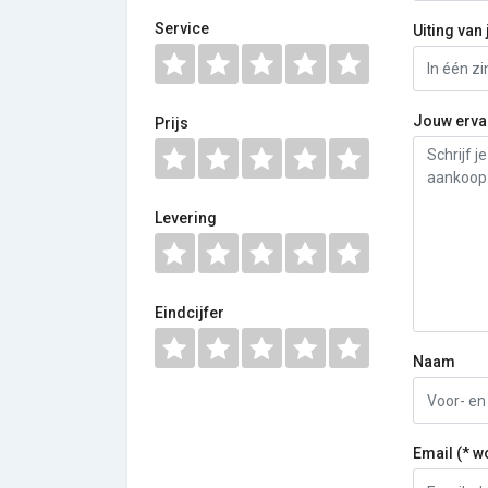
Service
Uiting van 
Jouw erva
Prijs
Levering
Eindcijfer
Naam
Email (* w