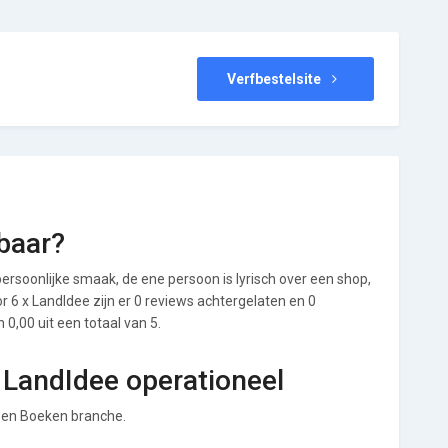
Verfbestelsite
baar?
ersoonlijke smaak, de ene persoon is lyrisch over een shop,
or 6 x LandIdee zijn er 0 reviews achtergelaten en 0
0,00 uit een totaal van 5.
x LandIdee operationeel
en en Boeken branche.