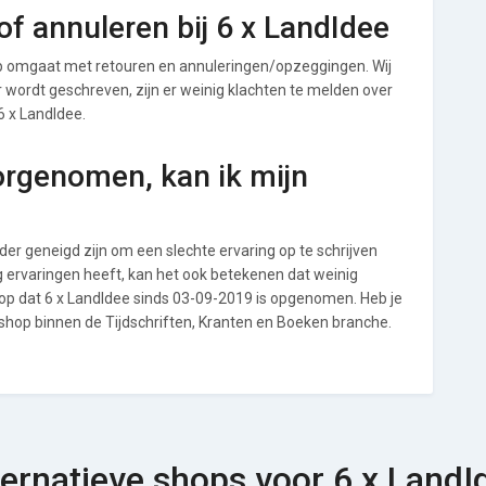
f annuleren bij 6 x LandIdee
op omgaat met retouren en annuleringen/opzeggingen. Wij
ver wordt geschreven, zijn er weinig klachten te melden over
6 x LandIdee.
orgenomen, kan ik mijn
r geneigd zijn om een slechte ervaring op te schrijven
g ervaringen heeft, kan het ook betekenen dat weinig
op dat 6 x LandIdee sinds 03-09-2019 is opgenomen. Heb je
 shop binnen de Tijdschriften, Kranten en Boeken branche.
ternatieve shops voor 6 x LandI