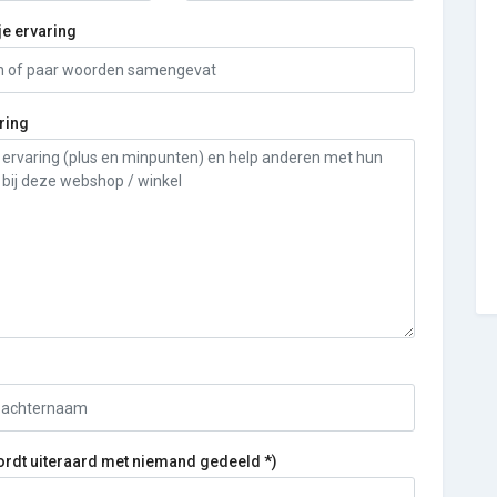
je ervaring
ring
ordt uiteraard met niemand gedeeld *)