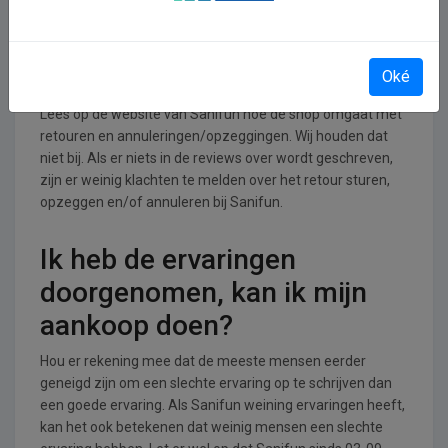
Retourneren, opzeggen of
annuleren bij Sanifun
Oké
Lees op de website van Sanifun hoe de shop omgaat met
retouren en annuleringen/opzeggingen. Wij houden dat
niet bij. Als er niets in de reviews over wordt geschreven,
zijn er weinig klachten te melden over het retour sturen,
opzeggen en/of annuleren bij Sanifun.
Ik heb de ervaringen
doorgenomen, kan ik mijn
aankoop doen?
Hou er rekening mee dat de meeste mensen eerder
geneigd zijn om een slechte ervaring op te schrijven dan
een goede ervaring. Als Sanifun weining ervaringen heeft,
kan het ook betekenen dat weinig mensen een slechte