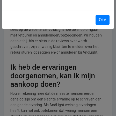
Retourneren, opzeggen of
annuleren bij AndLight
Oké
Lees op de website van AndLight hoe de shop omgaat
met retouren en annuleringen/opzeggingen. Wij houden
dat niet bij. Als er niets in de reviews over wordt
geschreven, zijn er weinig klachten te melden over het
retour sturen, opzeggen en/of annuleren bij AndLight.
Ik heb de ervaringen
doorgenomen, kan ik mijn
aankoop doen?
Hou er rekening mee dat de meeste mensen eerder
geneigd zijn om een slechte ervaring op te schrijven dan
een goede ervaring. Als AndLight weining ervaringen
heeft, kan het ook betekenen dat weinig mensen een