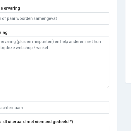
je ervaring
ring
ordt uiteraard met niemand gedeeld *)