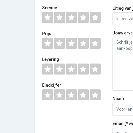
Service
Uiting van 
Jouw erva
Prijs
Levering
Eindcijfer
Naam
Email (* w