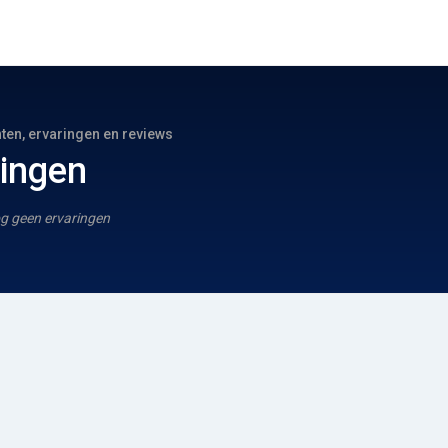
hten, ervaringen en reviews
ringen
g geen ervaringen