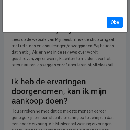
branche.
Retourneren, opzeggen of
Oké
annuleren bij Mijnleesbril
Lees op de website van Mijnleesbril hoe de shop omgaat
met retouren en annuleringen/opzeggingen. Wij houden
dat niet bij. Als er niets in de reviews over wordt
geschreven, zijn er weinig klachten te melden over het
retour sturen, opzeggen en/of annuleren bij Mijnleesbril.
Ik heb de ervaringen
doorgenomen, kan ik mijn
aankoop doen?
Hou er rekening mee dat de meeste mensen eerder
geneigd zijn om een slechte ervaring op te schrijven dan
een goede ervaring. Als Mijnleesbril weining ervaringen