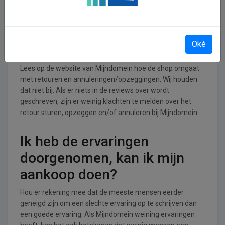
diensten branche.
Retourneren, opzeggen of
Oké
annuleren bij Mijndomein
Lees op de website van Mijndomein hoe de shop omgaat
met retouren en annuleringen/opzeggingen. Wij houden
dat niet bij. Als er niets in de reviews over wordt
geschreven, zijn er weinig klachten te melden over het
retour sturen, opzeggen en/of annuleren bij Mijndomein.
Ik heb de ervaringen
doorgenomen, kan ik mijn
aankoop doen?
Hou er rekening mee dat de meeste mensen eerder
geneigd zijn om een slechte ervaring op te schrijven dan
een goede ervaring. Als Mijndomein weining ervaringen