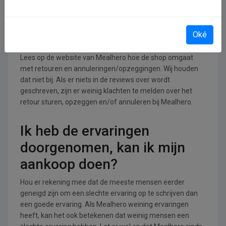
Retourneren, opzeggen of
Oké
annuleren bij Mealhero
Lees op de website van Mealhero hoe de shop omgaat
met retouren en annuleringen/opzeggingen. Wij houden
dat niet bij. Als er niets in de reviews over wordt
geschreven, zijn er weinig klachten te melden over het
retour sturen, opzeggen en/of annuleren bij Mealhero.
Ik heb de ervaringen
doorgenomen, kan ik mijn
aankoop doen?
Hou er rekening mee dat de meeste mensen eerder
geneigd zijn om een slechte ervaring op te schrijven dan
een goede ervaring. Als Mealhero weining ervaringen
heeft, kan het ook betekenen dat weinig mensen een