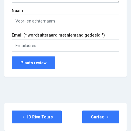
Naam
Email (* wordt uiteraard met niemand gedeeld *)
Plaats review
ID Riva Tours
Carfax