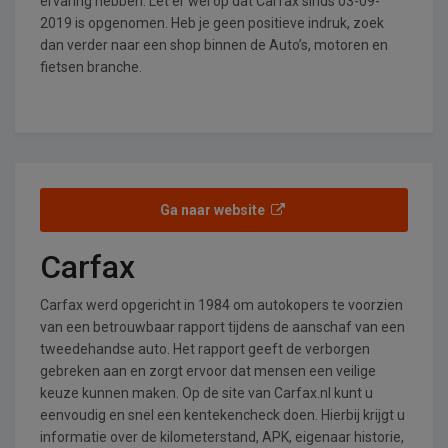
ervaring hebben. Let er wel op dat Carfax sinds 03-09-
2019 is opgenomen. Heb je geen positieve indruk, zoek
dan verder naar een shop binnen de Auto’s, motoren en
fietsen branche.
Ga naar website
Carfax
Carfax werd opgericht in 1984 om autokopers te voorzien
van een betrouwbaar rapport tijdens de aanschaf van een
tweedehandse auto. Het rapport geeft de verborgen
gebreken aan en zorgt ervoor dat mensen een veilige
keuze kunnen maken. Op de site van Carfax.nl kunt u
eenvoudig en snel een kentekencheck doen. Hierbij krijgt u
informatie over de kilometerstand, APK, eigenaar historie,