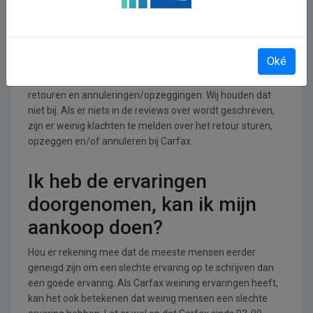
Retourneren, opzeggen of
annuleren bij Carfax
Oké
Lees op de website van Carfax hoe de shop omgaat met
retouren en annuleringen/opzeggingen. Wij houden dat
niet bij. Als er niets in de reviews over wordt geschreven,
zijn er weinig klachten te melden over het retour sturen,
opzeggen en/of annuleren bij Carfax.
Ik heb de ervaringen
doorgenomen, kan ik mijn
aankoop doen?
Hou er rekening mee dat de meeste mensen eerder
geneigd zijn om een slechte ervaring op te schrijven dan
een goede ervaring. Als Carfax weining ervaringen heeft,
kan het ook betekenen dat weinig mensen een slechte