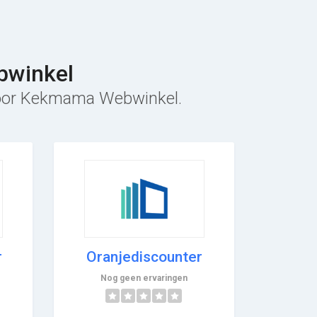
bwinkel
f voor Kekmama Webwinkel.
r
Oranjediscounter
Nog geen ervaringen