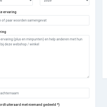
je ervaring
ring
ordt uiteraard met niemand gedeeld *)