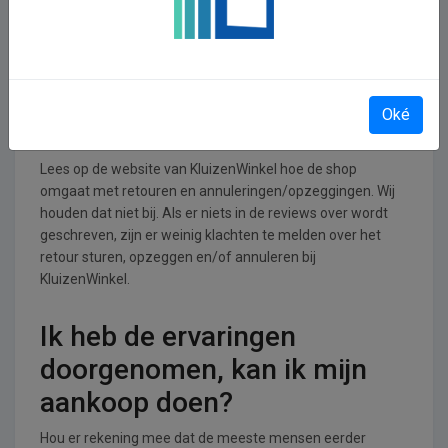
KluizenWinkel operationeel
KluizenWinkel is actief in de Wonen, huis en tuin branche.
Retourneren, opzeggen of
Oké
annuleren bij KluizenWinkel
Lees op de website van KluizenWinkel hoe de shop
omgaat met retouren en annuleringen/opzeggingen. Wij
houden dat niet bij. Als er niets in de reviews over wordt
geschreven, zijn er weinig klachten te melden over het
retour sturen, opzeggen en/of annuleren bij
KluizenWinkel.
Ik heb de ervaringen
doorgenomen, kan ik mijn
aankoop doen?
Hou er rekening mee dat de meeste mensen eerder