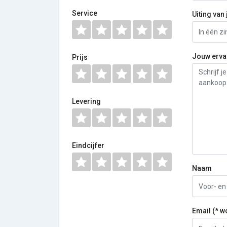
Service
Uiting van 
Jouw erva
Prijs
Levering
Eindcijfer
Naam
Email (* w