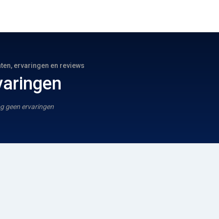
hten, ervaringen en reviews
varingen
g geen ervaringen