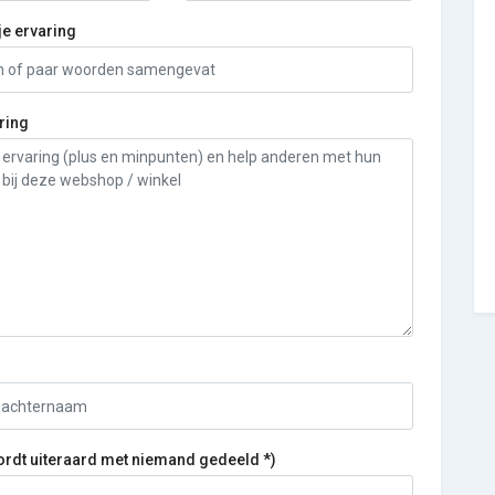
je ervaring
ring
ordt uiteraard met niemand gedeeld *)