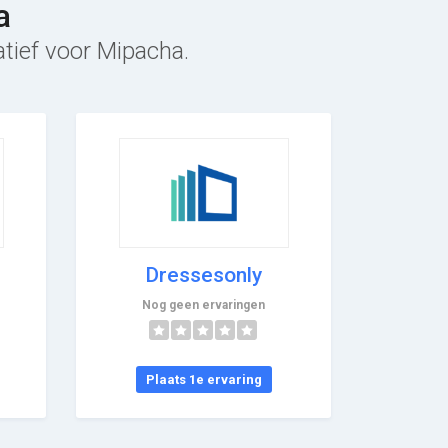
a
atief voor Mipacha.
Dressesonly
Nog geen ervaringen
Plaats 1e ervaring