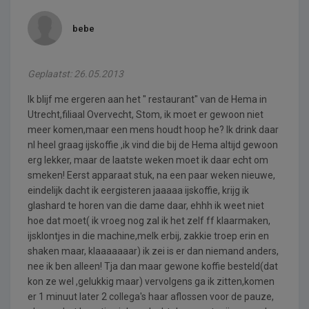
bebe
Geplaatst: 26.05.2013
Ik blijf me ergeren aan het " restaurant" van de Hema in
Utrecht,filiaal Overvecht, Stom, ik moet er gewoon niet
meer komen,maar een mens houdt hoop he? Ik drink daar
nl heel graag ijskoffie ,ik vind die bij de Hema altijd gewoon
erg lekker, maar de laatste weken moet ik daar echt om
smeken! Eerst apparaat stuk, na een paar weken nieuwe,
eindelijk dacht ik eergisteren jaaaaa ijskoffie, krijg ik
glashard te horen van die dame daar, ehhh ik weet niet
hoe dat moet( ik vroeg nog zal ik het zelf ff klaarmaken,
ijsklontjes in die machine,melk erbij, zakkie troep erin en
shaken maar, klaaaaaaar) ik zei is er dan niemand anders,
nee ik ben alleen! Tja dan maar gewone koffie besteld(dat
kon ze wel ,gelukkig maar) vervolgens ga ik zitten,komen
er 1 minuut later 2 collega's haar aflossen voor de pauze,