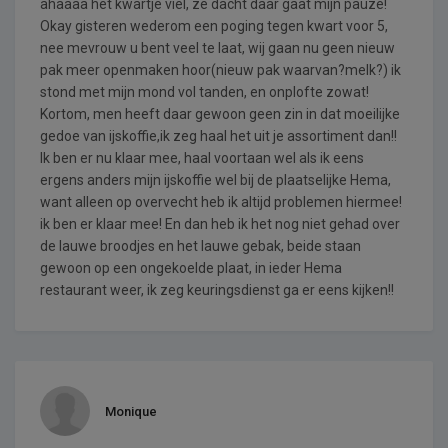
ahaaaa het kwartje viel, ze dacht daar gaat mijn pauze!
Okay gisteren wederom een poging tegen kwart voor 5,
nee mevrouw u bent veel te laat, wij gaan nu geen nieuw
pak meer openmaken hoor(nieuw pak waarvan?melk?) ik
stond met mijn mond vol tanden, en onplofte zowat!
Kortom, men heeft daar gewoon geen zin in dat moeilijke
gedoe van ijskoffie,ik zeg haal het uit je assortiment dan!!
Ik ben er nu klaar mee, haal voortaan wel als ik eens
ergens anders mijn ijskoffie wel bij de plaatselijke Hema,
want alleen op overvecht heb ik altijd problemen hiermee!
ik ben er klaar mee! En dan heb ik het nog niet gehad over
de lauwe broodjes en het lauwe gebak, beide staan
gewoon op een ongekoelde plaat, in ieder Hema
restaurant weer, ik zeg keuringsdienst ga er eens kijken!!
Monique