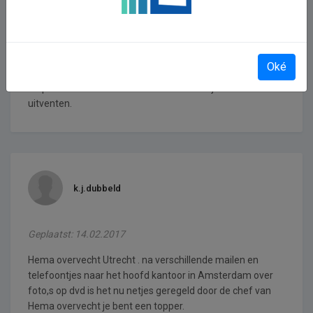
gauw € 180.-- per jaar kwijt. Dat bedrag kun je toch beter
geheel of gedeeltelijk bij de Hema zelf besteden.Dan heb
je echt in ieder geval iets echts en zeker ook iets moders in
handen.Bij die loterijen is het meestal allemaal lucht met
Oké
minimale kansen. Ik begrijp niet dat de Hema niet zichzelf
respecteert en haar reklame via een loterij moet
uitventen.
k.j.dubbeld
Geplaatst: 14.02.2017
Hema overvecht Utrecht . na verschillende mailen en
telefoontjes naar het hoofd kantoor in Amsterdam over
foto,s op dvd is het nu netjes geregeld door de chef van
Hema overvecht je bent een topper.