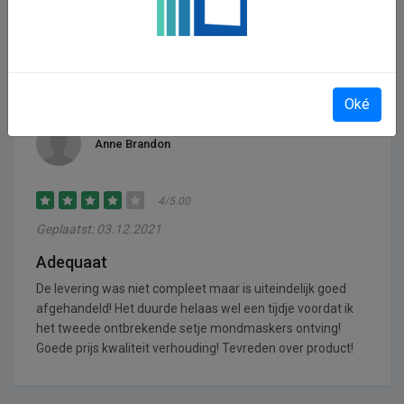
knuffelbeer ook prima geweest, alleen ziet die er niet uit
voor wat het kost. Voor dat geld zijn er wel mooiere.
Oké
Anne Brandon
4/5.00
Geplaatst: 03.12.2021
Adequaat
De levering was niet compleet maar is uiteindelijk goed
afgehandeld! Het duurde helaas wel een tijdje voordat ik
het tweede ontbrekende setje mondmaskers ontving!
Goede prijs kwaliteit verhouding! Tevreden over product!