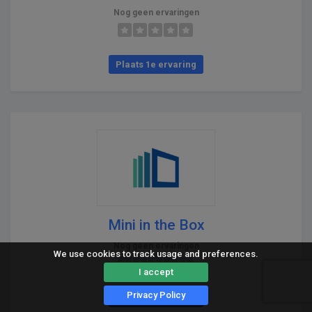
Nog geen ervaringen
Plaats 1e ervaring
Mini in the Box
Nog geen ervaringen
We use cookies to track usage and preferences.
I accept
Privacy Policy
Plaats 1e ervaring