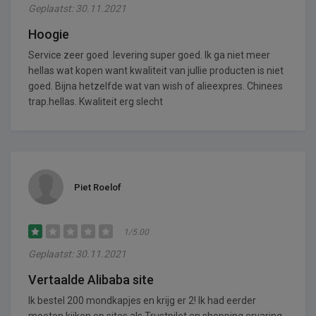
Geplaatst: 30.11.2021
Hoogie
Service zeer goed .levering super goed. Ik ga niet meer
hellas wat kopen want kwaliteit van jullie producten is niet
goed. Bijna hetzelfde wat van wish of alieexpres. Chinees
trap.hellas. Kwaliteit erg slecht
Piet Roelof
1/5.00
Geplaatst: 30.11.2021
Vertaalde Alibaba site
Ik bestel 200 mondkapjes en krijg er 2! Ik had eerder
moeten kijken op sites als Trustpilot en shopping ervaring.