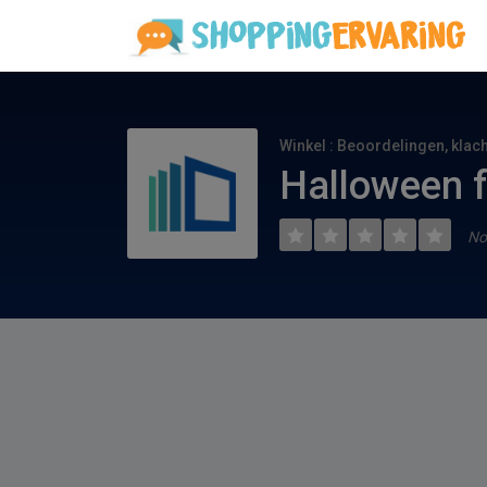
Winkel : Beoordelingen, klac
Halloween f
No