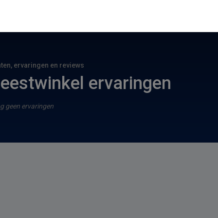
hten, ervaringen en reviews
eestwinkel ervaringen
g geen ervaringen