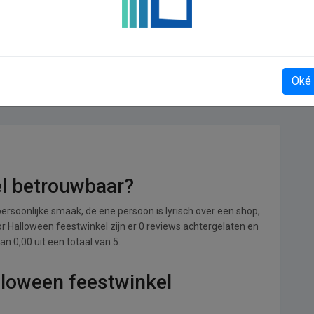
Hypotheekoversluiten
Oké
el betrouwbaar?
ersoonlijke smaak, de ene persoon is lyrisch over een shop,
oor Halloween feestwinkel zijn er 0 reviews achtergelaten en
n 0,00 uit een totaal van 5.
lloween feestwinkel