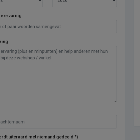
je ervaring
ring
ordt uiteraard met niemand gedeeld *)