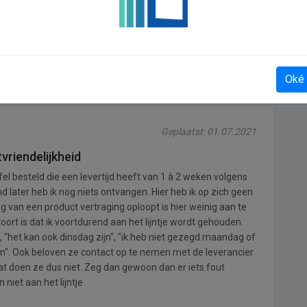
Yoursminc
Oké
Geplaatst: 01.07.2021
vriendelijkheid
fel besteld die een levertijd heeft van 1 à 2 weken volgens
later heb ik nog niets ontvangen. Hier heb ik op zich geen
g van een product vertraging oploopt is hier weinig aan te
ort is dat ik voortdurend aan het lijntje wordt gehouden.
"het kan ook dinsdag zijn", "ik heb niet gezegd maandag of
jn". Ook beloven ze contact op te nemen met de leverancier
at doen ze dus niet. Zeg dan gewoon dan er iets fout
 niet aan het lijntje