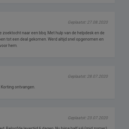
Geplaatst: 27.08.2020
de zoektocht naar een bbq. Met hulp van de helpdesk en de
oen tot een deal gekomen. Werd altijd snel opgenomen en
f voor hem.
Geplaatst: 28.07.2020
. Korting ontvangen.
Geplaatst: 23.07.2020
ed. Beloofde levertijd 6 dagen. Nu bijna half juli (mid zomer)