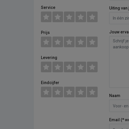
Service
Uiting van 
Jouw erva
Prijs
Levering
Eindcijfer
Naam
Email (* w