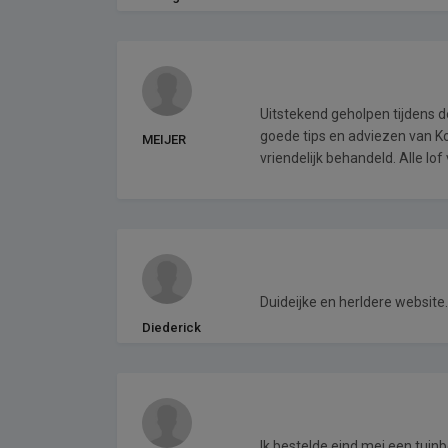
Uitstekend geholpen tijdens 
goede tips en adviezen van K
MEIJER
vriendelijk behandeld. Alle lo
Duideijke en herldere website
Diederick
Ik bestelde eind mei een tuinb