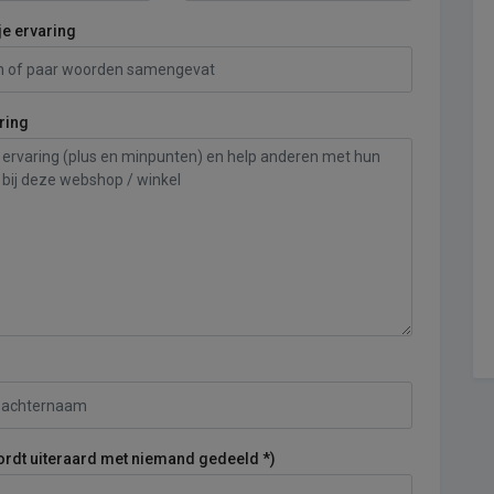
je ervaring
ring
ordt uiteraard met niemand gedeeld *)