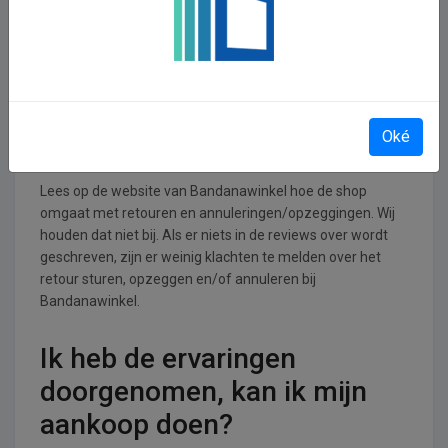
Bandanawinkel operationeel
Bandanawinkel is actief in de Kleding, Tassen, Schoenen
en Accessoires branche.
Retourneren, opzeggen of
Oké
annuleren bij Bandanawinkel
Lees op de website van Bandanawinkel hoe de shop
omgaat met retouren en annuleringen/opzeggingen. Wij
houden dat niet bij. Als er niets in de reviews over wordt
geschreven, zijn er weinig klachten te melden over het
retour sturen, opzeggen en/of annuleren bij
Bandanawinkel.
Ik heb de ervaringen
doorgenomen, kan ik mijn
aankoop doen?