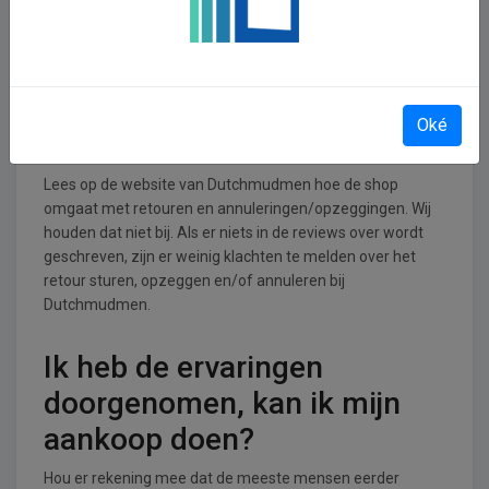
Dutchmudmen operationeel
Dutchmudmen is actief in de Sport en recreatie branche.
Retourneren, opzeggen of
Oké
annuleren bij Dutchmudmen
Lees op de website van Dutchmudmen hoe de shop
omgaat met retouren en annuleringen/opzeggingen. Wij
houden dat niet bij. Als er niets in de reviews over wordt
geschreven, zijn er weinig klachten te melden over het
retour sturen, opzeggen en/of annuleren bij
Dutchmudmen.
Ik heb de ervaringen
doorgenomen, kan ik mijn
aankoop doen?
Hou er rekening mee dat de meeste mensen eerder