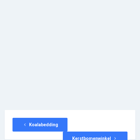
Koalabedding
Kerstbomenwinkel