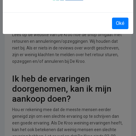
Retourneren, opzeggen of
annuleren bij De Kroo
Oké
Lees op de website van De Kroo hoe de shop omgaat met
retouren en annuleringen/opzeggingen. Wij houden dat
niet bij. Als er niets in de reviews over wordt geschreven,
zijn er weinig klachten te melden over het retour sturen,
opzeggen en/of annuleren bij De Kroo.
Ik heb de ervaringen
doorgenomen, kan ik mijn
aankoop doen?
Hou er rekening mee dat de meeste mensen eerder
geneigd zijn om een slechte ervaring op te schrijven dan
een goede ervaring. Als De Kroo weining ervaringen heeft,
kan het ook betekenen dat weinig mensen een slechte