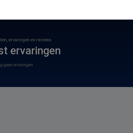
hten, ervaringen en reviews
st ervaringen
g geen ervaringen