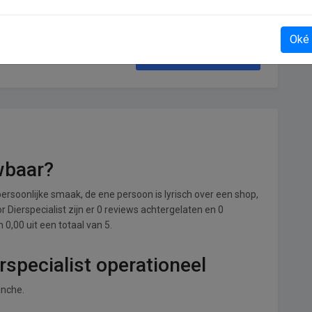
Oké
Tsjechoreizen
uwbaar?
ersoonlijke smaak, de ene persoon is lyrisch over een shop,
or Dierspecialist zijn er 0 reviews achtergelaten en 0
0,00 uit een totaal van 5.
rspecialist operationeel
anche.