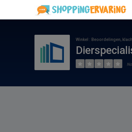
Winkel : Beoordelingen, klac
Dierspeciali
No