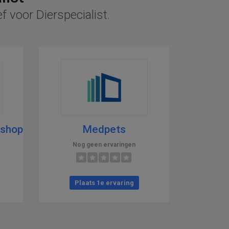
f voor Dierspecialist.
gshop
Medpets
Nog geen ervaringen
Plaats 1e ervaring