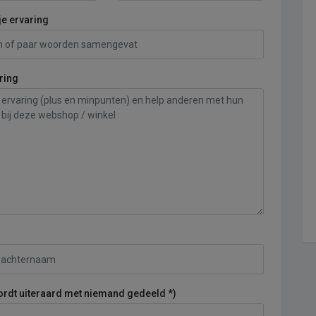
je ervaring
ring
ordt uiteraard met niemand gedeeld *)