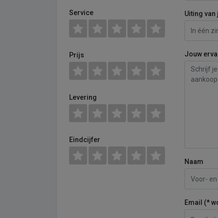
Service
Uiting van 
Jouw erva
Prijs
Levering
Eindcijfer
Naam
Email (* w