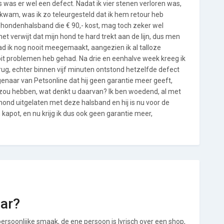
s was er wel een defect. Nadat ik vier stenen verloren was,
 kwam, was ik zo teleurgesteld dat ik hem retour heb
 hondenhalsband die € 90,- kost, mag toch zeker wel
 het verwijt dat mijn hond te hard trekt aan de lijn, dus men
had ik nog nooit meegemaakt, aangezien ik al talloze
t problemen heb gehad. Na drie en eenhalve week kreeg ik
erug, echter binnen vijf minuten ontstond hetzelfde defect
genaar van Petsonline dat hij geen garantie meer geeft,
 zou hebben, wat denkt u daarvan? Ik ben woedend, al met
jn hond uitgelaten met deze halsband en hij is nu voor de
apot, en nu krijg ik dus ook geen garantie meer,
aar?
ersoonlijke smaak, de ene persoon is lyrisch over een shop,