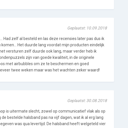
Geplaatst: 10.09.2018
... Had zelf al besteld en las deze recensies later pas dus ik
 komen... Het duurde lang voordat mijn producten eindelijk
et versturen zelf duurde ook lang, maar verder heb ik
ndenpuzzels zijn van goede kwaliteit, in de originele
doos met airbubbles om ze te beschermen en goed
geveer twee weken maar was het wachten zeker waard!
Geplaatst: 30.08.2018
op is uitermate slecht, zowel op communicatief vlak als op
ing de bestelde halsband pas na vijf dagen, wat ik al erg lang
egeven was qua levertijd. De halsband heeft welgeteld vier