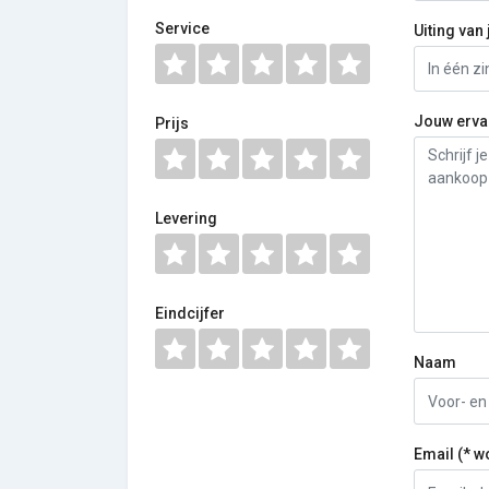
Service
Uiting van 
Jouw erva
Prijs
Levering
Eindcijfer
Naam
Email (* w