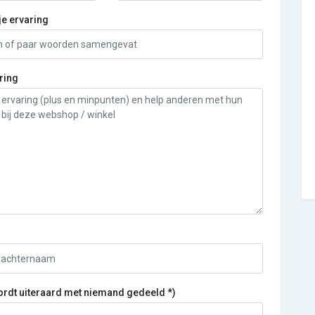
je ervaring
ring
ordt uiteraard met niemand gedeeld *)