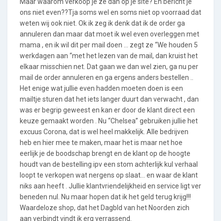
Maar waarom verkoop je ze dan op je site? En bericht je
ons niet even??Tja soms wel en soms niet op voorraad dat
weten wij ook niet. Ok ik zeg ik denk dat ik de order ga
annuleren dan maar dat moet ik wel even overleggen met
mama , en ik wil dit per mail doen … zegt ze “We houden 5
werkdagen aan “met het lezen van de mail, dan kruist het
elkaar misschien net. Dat gaan we dan wel zien, ga nu per
mail de order annuleren en ga ergens anders bestellen ..
Het enige wat jullie even hadden moeten doen is een
mailtje sturen dat het iets langer duurt dan verwacht , dan
was er begrip geweest en kan er door de klant direct een
keuze gemaakt worden . Nu “Chelsea” gebruiken jullie het
excuus Corona, dat is wel heel makkelijk. Alle bedrijven
heb en hier mee te maken, maar het is maar net hoe
eerlijk je de boodschap brengt en de klant op de hoogte
houdt van de bestelling ipv een stom achterlijk kul verhaal
loopt te verkopen wat nergens op slaat… en waar de klant
niks aan heeft . Jullie klantvriendelijkheid en service ligt ver
beneden nul. Nu maar hopen dat ik het geld terug krijg!!!
Waardeloze shop, dat het Dagbld van het Noorden zich
aan verbindt vindt ik erg verrassend.