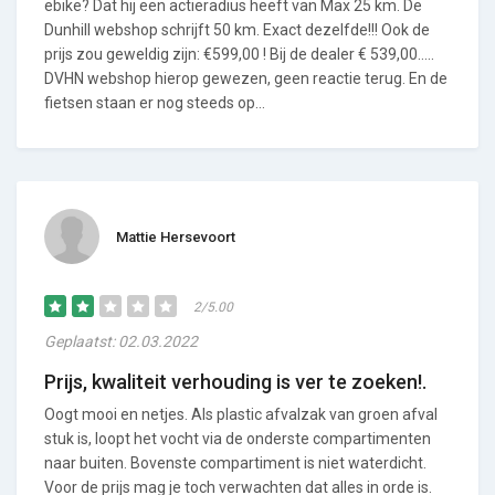
ebike? Dat hij een actieradius heeft van Max 25 km. De
Dunhill webshop schrijft 50 km. Exact dezelfde!!! Ook de
prijs zou geweldig zijn: €599,00 ! Bij de dealer € 539,00…..
DVHN webshop hierop gewezen, geen reactie terug. En de
fietsen staan er nog steeds op…
Mattie Hersevoort
2/5.00
Geplaatst: 02.03.2022
Prijs, kwaliteit verhouding is ver te zoeken!.
Oogt mooi en netjes. Als plastic afvalzak van groen afval
stuk is, loopt het vocht via de onderste compartimenten
naar buiten. Bovenste compartiment is niet waterdicht.
Voor de prijs mag je toch verwachten dat alles in orde is.