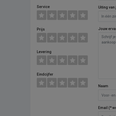
Service
Uiting van 
Jouw erva
Prijs
Levering
Eindcijfer
Naam
Email (* w