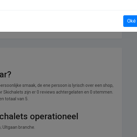
Oké
Dagblad van het Noorden
ar?
ersoonlijke smaak, de ene persoon is lyrisch over een shop,
oor Skichalets zijn er 0 reviews achtergelaten en 0 stemmen.
en totaal van 5.
ichalets operationeel
p; UItgaan branche.