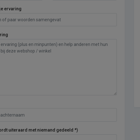
je ervaring
ring
ordt uiteraard met niemand gedeeld *)