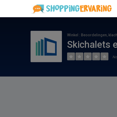
Winkel : Beoordelingen, klac
Skichalets 
No