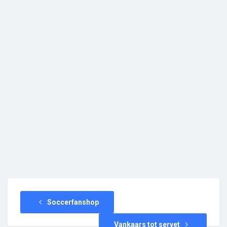
Soccerfanshop
Vankaars tot servet