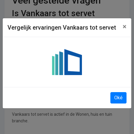
Veel gestelde vragen
Is Vankaars tot servet
betrouwbaar?
×
Vergelijk ervaringen Vankaars tot servet
De betrouwbaarheid van een winkel is een zeer
persoonlijke smaak, de ene persoon is lyrisch over een
shop, terwijl de ander er nooit meer iets wilt kopen. Voor
Vankaars tot servet zijn er 1 reviews achtergelaten en 0
stemmen. De shop krijgt een gemiddeld cijfer van 0,00 uit
een totaal van 5.
In welke branches is
Vankaars tot servet
Oké
operationeel
Vankaars tot servet is actief in de Wonen, huis en tuin
branche.